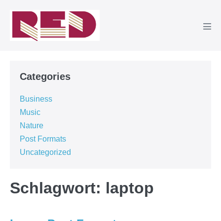
Zum
Inhalt
springen
Men
Scha
Categories
Business
Music
Nature
Post Formats
Uncategorized
Schlagwort:
laptop